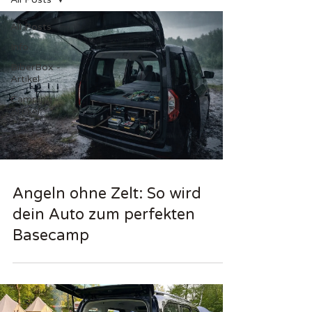
All Posts
Info
BiberBox -
Artikel
Camping -
Artikel
Angeln ohne Zelt: So wird
dein Auto zum perfekten
Basecamp