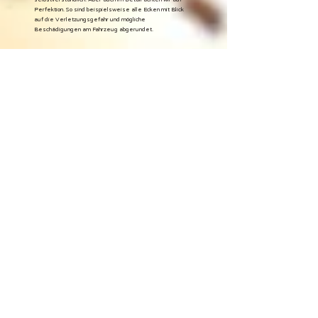
Perfektion. So sind beispielsweise alle Ecken mit Blick
auf die Verletzungsgefahr und mögliche
Beschädigungen am Fahrzeug abgerundet.
STECKEN STATT
SCHRAUBEN
Stecken statt Schrauben - Die BiberBox besteht aus 15
Einzelteilen, die wie ein 3D Puzzle ineinander gesteckt
werden.
Es gibt weder Kleinteile noch Verbindungselemente. Es
kann also nichts verloren gehen und man benötigt auch
kein Spezialwerkzeug. Man braucht prinzipiell überhaupt
kein Werkzeug, um die Campingbox auf- und wieder
abzubauen. Das ganze dauert auch für Erstanwender
nicht länger als 5 Minuten, versprochen!