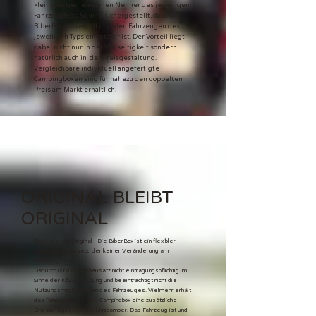
kleinsten gemeinsamen Nenner des jeweiligen
Fahrzeugtyps. So wird sichergestellt, dass die
BiberBox universell in vielen Fahrzeugen des
jeweiligen Typs einsetzbar ist. Der Vorteil liegt
dabei nicht nur in der Vielseitigkeit sondern
natürlich auch in der Preisgestaltung.
Vergleichbare individuell angefertigte
Campingboxen sind für nahezu den doppelten
Preis am Markt erhältlich.
ORIGINAL BLEIBT
ORIGINAL
Original bleibt Original - Die BiberBox ist ein flexibler
Campingausbausatz, der keiner Veränderung am
Fahrzeug bedarf.
Dadurch ist der Ausbausatz nicht eintragungspflichtig im
Sinne der KfZ-Zulassung und beeinträchtigt nicht die
Nutzungsmöglichkeiten des Fahrzeuges. Vielmehr erhält
das Fahrzeug durch die Campingbox eine zusätzliche
Einsatzmöglichkeit als Minicamper. Das Fahrzeug ist und