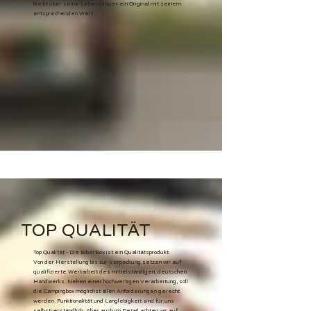
bleibt über seine Lebensdauer ein Original mit seinem
entsprechenden Wert.
TOP QUALITÄT
Top Qualität - Die BiberBox ist ein Qualitätsprodukt.
Von der Herstellung bis zur Verpackung setzen wir auf
qualifizierte Wertarbeit des mittelständigen, deutschen
Handwerks. Neben einer hochwertigen Verarbeitung, soll
die Campingbox möglichst allen Anforderungen gerecht
werden. Funktionalität und Langlebigkeit sind für uns
selbstverständlich. Aber auch im Detail achten wir auf