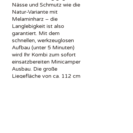
Nässe und Schmutz wie die
Natur-Variante mit
Melaminharz – die
Langlebigkeit ist also
garantiert. Mit dem
schnellen, werkzeuglosen
Aufbau (unter 5 Minuten)
wird Ihr Kombi zum sofort
einsatzbereiten Minicamper
Ausbau. Die große
Liegefläche von ca. 112 cm
x 185 cm kombiniert mit der
Freiheit, Standard-Zubehör
wie Klappmatratze,
Spülkanister und Kocher aus
dem Onlinehandel zu
integrieren, ermöglicht Ihnen
einen perfekt
zugeschnittenen Camping-