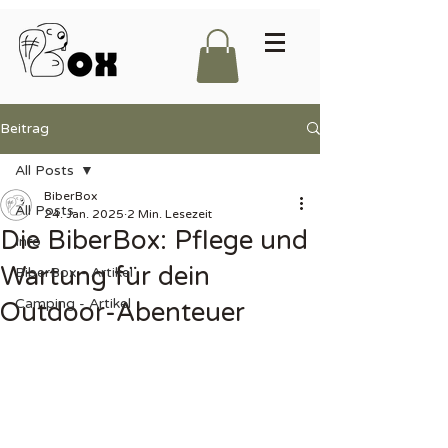
Beitrag
All Posts
BiberBox
All Posts
24. Jan. 2025
2 Min. Lesezeit
Die BiberBox: Pflege und
Info
Wartung für dein
BiberBox - Artikel
Camping - Artikel
Outdoor-Abenteuer