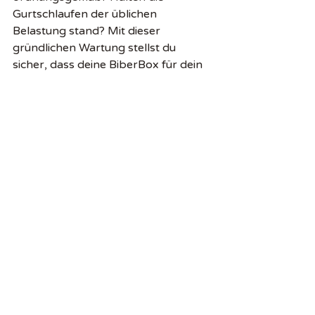
Gurtschlaufen der üblichen 
Belastung stand? Mit dieser 
gründlichen Wartung stellst du 
sicher, dass deine BiberBox für dein 
nächstes Minicamper-Abenteuer 
bereit ist und du die Freiheit des 
Campervan-Lebens in vollen Zügen 
genießen kannst.
#biberboxpflege
#minicamperpflege
#vanlifemaintenance
#campingboxwartung
#campingzubehörpflege
#campervancleaning
#campingequipmentcare
#vanlifecleaning
#outdoorgearcare
#campervancare
#vanlifeupkeep
#campervantips
#minicampercare
#outdoorgearmaintenance
#biberboxmaintenance
#outdoorgearpreservation
#campingboxreinigung
#biberboxtips
#campingequipmentpflege
#campingboxhacks