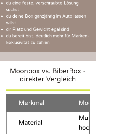
du eine feste, verschraubte Lösung
suchst
du deine Box ganzjährig im Auto lassen
willst
dir Platz und Gewicht egal sind
​du bereit bist, deutlich mehr für Marken-
Exklusivität zu zahlen
Moonbox vs. BiberBox -
direkter Vergleich
Merkmal
Moonbox
Multiplex mit Besc
Material
hochwertig verarbe