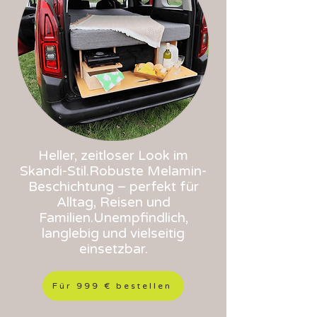
Heller, zeitloser Look im
Skandi-Stil.Robuste Melamin-
Beschichtung – perfekt für
Alltag, Reisen und
Familien.Unempfindlich,
langlebig und vielseitig
einsetzbar.
Für 999 € bestellen