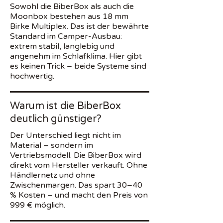
Sowohl die BiberBox als auch die
Moonbox bestehen aus 18 mm
Preis (UVP)
ca. 2.000 €+
Birke Multiplex. Das ist der bewährte
Standard im Camper-Ausbau:
extrem stabil, langlebig und
Händlerstruktur – 
angenehm im Schlafklima. Hier gibt
Vertrieb
Margenaufschlag
es keinen Trick – beide Systeme sind
hochwertig.
Solide, aber abhän
Wiederverkauf
Zustand
Warum ist die BiberBox
deutlich günstiger?
Der Unterschied liegt nicht im
Material – sondern im
Vertriebsmodell. Die BiberBox wird
direkt vom Hersteller verkauft. Ohne
Händlernetz und ohne
Zwischenmargen. Das spart 30–40
% Kosten – und macht den Preis von
999 € möglich.