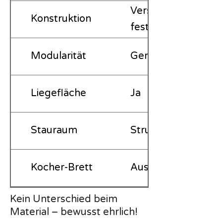
Verschraubte Konst
Konstruktion
feste Einheit geda
Modularität
Gering – feste Mo
Liegefläche
Ja
Stauraum
Strukturiert
Kocher-Brett
Ausziehbar integrie
Transport &
Sperrige Einheit – b
Kein Unterschied beim
Material – bewusst ehrlich!
Lagerung
Block