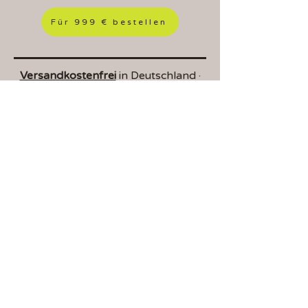
Für 999 € bestellen
Versandkostenfrei
in Deutschland ·
lediglich 50 € in Länder der EU
So einfach funktioniert
das System
Die BiberBox ist in weniger als 5
Minuten aufgebaut – komplett ohne
Werkzeug. Das Stecksystem ist nicht
nur schnell, sondern auch extrem
langlebig. Kein Verschleiß durch
Schrauben, kein komplizierter
Aufbau. Und das Beste: Selbst nach
Jahren liegt der
Wiederverkaufswert
oft noch bei 600–700 €
.